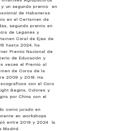
 Infantiles Agrupacoros
r y un segundo premio en
rnacional de Habaneras
emio en el Certamen de
dás, segundo premio en
acra de Leganés y
rtamen Coral de Ejea de
15 hasta 2024, ha
mer Premio Nacional de
terio de Educación y
is veces el Premio al
tamen de Coros de la
re 2009 y 2019. Ha
iscográficos con el Coro
ight Begins, Colores y
gira por China con el
do como jurado en
ponente en workshops
gió entre 2019 y 2024 la
s Madrid.