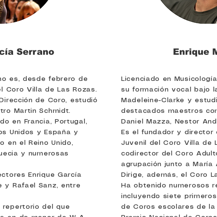
cía Serrano
Enrique 
no es, desde febrero de
Licenciado en Musicología
el Coro Villa de Las Rozas.
su formación vocal bajo l
 Dirección de Coro, estudió
Madeleine-Clarke y estudi
tro Martin Schmidt.
destacados maestros co
o en Francia, Portugal,
Daniel Mazza, Nestor And
dos Unidos y España y
Es el fundador y director 
o en el Reino Unido,
Juvenil del Coro Villa de
 Suecia y numerosas
codirector del Coro Adul
agrupación junto a María
ectores Enrique García
Dirige, además, el Coro L
 y Rafael Sanz, entre
Ha obtenido numerosos r
incluyendo siete primero
 repertorio del que
de Coros escolares de la