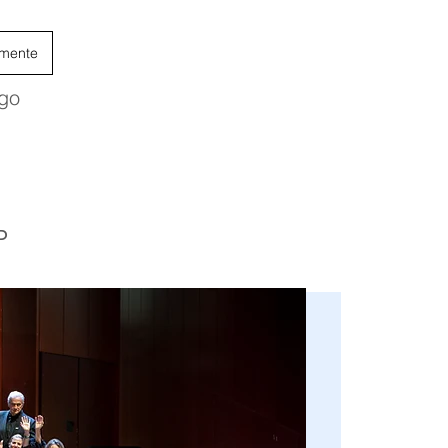
mente
go
D