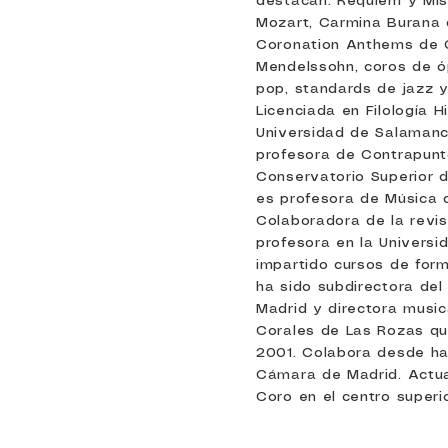
destacan: Requiem y Mi
Mozart, Carmina Burana d
Coronation Anthems de G
Mendelssohn, coros de ó
pop, standards de jazz y
Licenciada en Filología H
Universidad de Salamanc
profesora de Contrapunt
Conservatorio Superior 
es profesora de Música 
Colaboradora de la revi
profesora en la Universi
impartido cursos de for
ha sido subdirectora de
Madrid y directora music
Corales de Las Rozas q
2001. Colabora desde ha
Cámara de Madrid. Actu
Coro en el centro superi