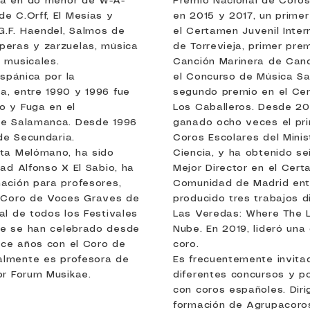
sa en do menor de W-A-
Premio Nacional de Coros
e C.Orff, El Mesías y
en 2015 y 2017, un prime
.F. Haendel, Salmos de
el Certamen Juvenil Inte
peras y zarzuelas, música
de Torrevieja, primer pr
 musicales.
Canción Marinera de Can
ispánica por la
el Concurso de Música S
a, entre 1990 y 1996 fue
segundo premio en el Ce
o y Fuga en el
Los Caballeros. Desde 20
de Salamanca. Desde 1996
ganado ocho veces el pri
de Secundaria.
Coros Escolares del Minis
sta Melómano, ha sido
Ciencia, y ha obtenido se
dad Alfonso X El Sabio, ha
Mejor Director en el Cer
mación para profesores,
Comunidad de Madrid ent
l Coro de Voces Graves de
producido tres trabajos d
al de todos los Festivales
Las Veredas: Where The L
ue se han celebrado desde
Nube. En 2019, lideró una 
ce años con el Coro de
coro.
almente es profesora de
Es frecuentemente invita
or Forum Musikae.
diferentes concursos y 
con coros españoles. Diri
formación de Agrupacoro